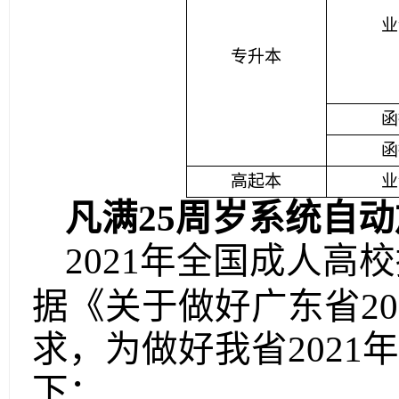
业
专升本
函
函
高起本
业
凡满
25周岁系统自动
20
21
年全国成人高校
据《关于做好广东省
20
求，为做好我省
2021
年
下：